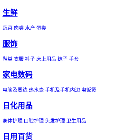
生鲜
蔬菜
肉类
水产
蛋类
服饰
鞋类
衣服
裤子
床上用品
袜子
手套
家电数码
电脑及周边
热水壶
手机及手机内边
电饭煲
日化用品
身体护理
口腔护理
头发护理
卫生用品
日用百货