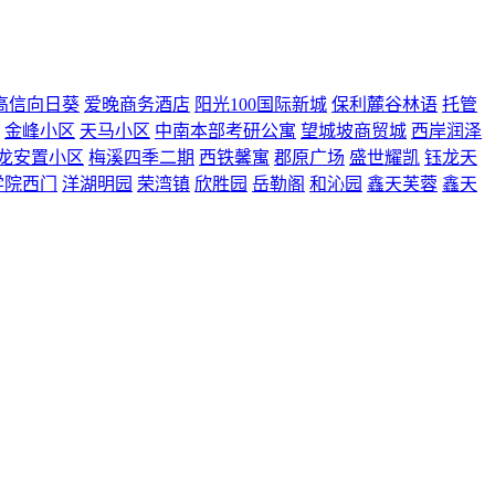
高信向日葵
爱晚商务酒店
阳光100国际新城
保利麓谷林语
托管
金峰小区
天马小区
中南本部考研公寓
望城坡商贸城
西岸润泽
龙安置小区
梅溪四季二期
西铁馨寓
郡原广场
盛世耀凯
钰龙天
学院西门
洋湖明园
荣湾镇
欣胜园
岳勒阁
和沁园
鑫天芙蓉
鑫天