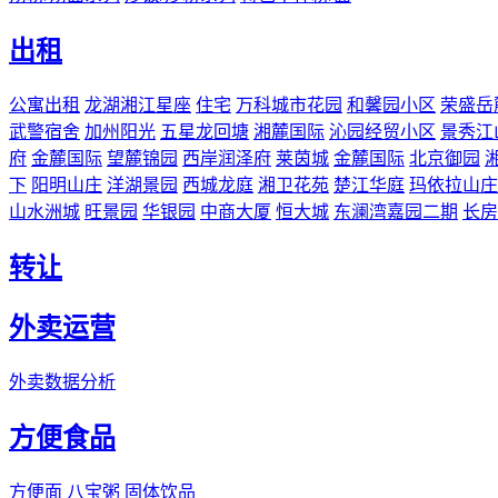
出租
公寓出租
龙湖湘江星座
住宅
万科城市花园
和馨园小区
荣盛岳
武警宿舍
加州阳光
五星龙回塘
湘麓国际
沁园经贸小区
景秀江
府
金麓国际
望麓锦园
西岸润泽府
莱茵城
金麓国际
北京御园
下
阳明山庄
洋湖景园
西城龙庭
湘卫花苑
楚江华庭
玛依拉山庄
山水洲城
旺景园
华银园
中商大厦
恒大城
东澜湾嘉园二期
长房
转让
外卖运营
外卖数据分析
方便食品
方便面
八宝粥
固体饮品