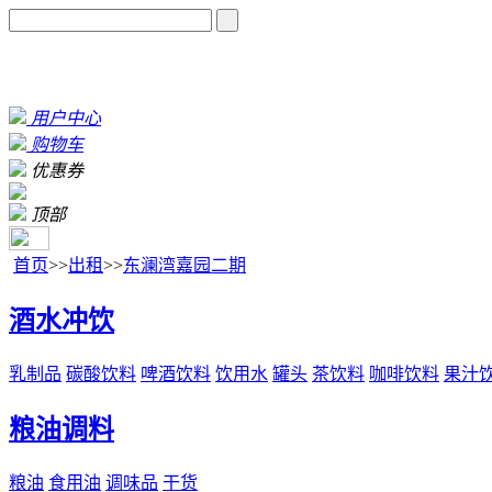
用户中心
购物车
优惠券
顶部
首页
>>
出租
>>
东澜湾嘉园二期
酒水冲饮
乳制品
碳酸饮料
啤酒饮料
饮用水
罐头
茶饮料
咖啡饮料
果汁
粮油调料
粮油
食用油
调味品
干货