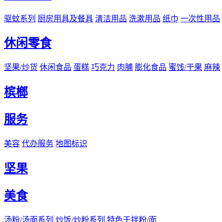
驱蚊系列
厨房用具及餐具
清洁用品
洗漱用品
纸巾
一次性用品
休闲零食
坚果/炒货
休闲食品
蛋糕
巧克力
肉脯
膨化食品
蜜饯/干果
麻辣
槟榔
服务
美容
代办服务
地图标识
坚果
美食
汤粉/汤面系列
炒饭/炒粉系列
特色干拌粉/面