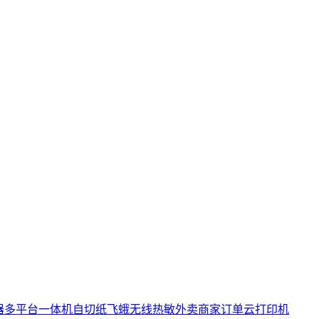
神器多平台一体机自切纸飞蛾无线热敏外卖商家订单云打印机