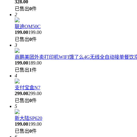
328.00
已售出
0
件
2
联迪QM50C
199.00
199.00
已售出
0
件
3
商鹏美团外卖打印机WIFI饿了么4G无线全自动接单餐饮
199.00
189.00
已售出
1
件
4
支付宝盒N7
299.00
299.00
已售出
0
件
5
新大陆SP620
199.00
199.00
已售出
0
件
6