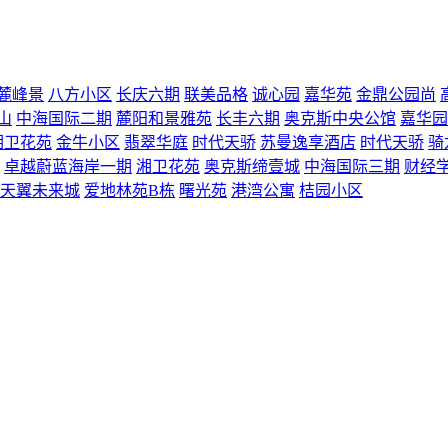
麓峰景
八方小区
长庆六期
联美品格
诚心园
嘉华苑
金鼎公园尚
山
中海国际二期
麓阳和景雅苑
长丰六期
奥克斯中央公馆
嘉华园
湘卫花苑
金牛小区
翡翠华庭
时代天骄
苏曼逸享酒店
时代天骄
骑
卓越蔚蓝海岸一期
湘卫花苑
奥克斯缔壹城
中海国际三期
财经
天翼未来城
爱地林苑B栋
曙光苑
港湾公寓
桔园小区