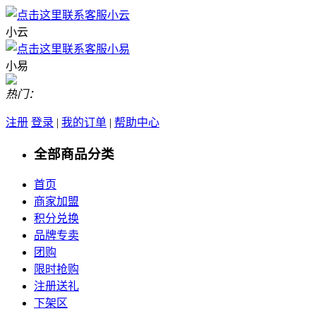
小云
小易
热门：
注册
登录
|
我的订单
|
帮助中心
全部商品分类
首页
商家加盟
积分兑换
品牌专卖
团购
限时抢购
注册送礼
下架区