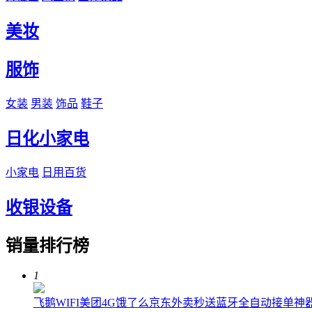
美妆
服饰
女装
男装
饰品
鞋子
日化小家电
小家电
日用百货
收银设备
销量排行榜
1
飞鹅WIFI美团4G饿了么京东外卖秒送蓝牙全自动接单